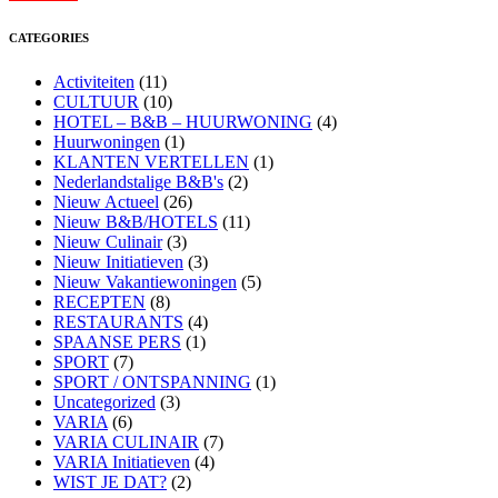
CATEGORIES
Activiteiten
(11)
CULTUUR
(10)
HOTEL – B&B – HUURWONING
(4)
Huurwoningen
(1)
KLANTEN VERTELLEN
(1)
Nederlandstalige B&B's
(2)
Nieuw Actueel
(26)
Nieuw B&B/HOTELS
(11)
Nieuw Culinair
(3)
Nieuw Initiatieven
(3)
Nieuw Vakantiewoningen
(5)
RECEPTEN
(8)
RESTAURANTS
(4)
SPAANSE PERS
(1)
SPORT
(7)
SPORT / ONTSPANNING
(1)
Uncategorized
(3)
VARIA
(6)
VARIA CULINAIR
(7)
VARIA Initiatieven
(4)
WIST JE DAT?
(2)